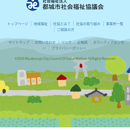
都城市社会
トップページ
地域福祉
社協とは？
社協の取り組み
事業所一覧
ご相談の方
サイトマップ
お問い合わせ
リンク
広報紙
ボランティアセンタ
ー
プライバシーポリシー
©2016 Miyakonojo City Council Of Social Welfare All Rights Reserved