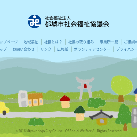
都城市社会
ップページ
地域福祉
社協とは？
社協の取り組み
事業所一覧
ご相談
ップ
お問い合わせ
リンク
広報紙
ボランティアセンター
プライバシ
©2016 Miyakonojo City Council Of Social Welfare All Rights Reserved