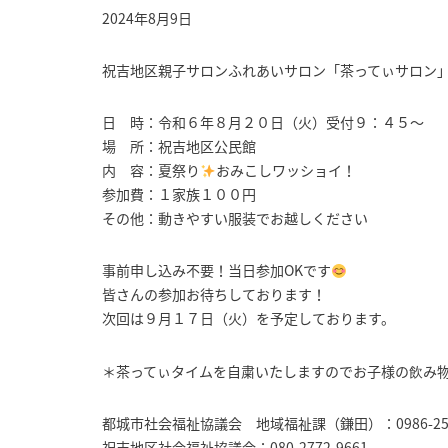
2024年8月9日
祝吉地区親子サロンふれあいサロン「茶ってぃサロン
日 時：令和６年８月２０日（火）受付９：４５～
場 所：祝吉地区公民館
内 容：夏祭り
おみこしワッショイ！
参加費：１家族１００円
その他：動きやすい服装でお越しください
事前申し込み不要！当日参加OKです
皆さんの参加お待ちしております！
次回は９月１７日（火）を予定しております。
＊茶ってぃタイムを自粛いたしますのでお子様の飲み
都城市社会福祉協議会 地域福祉課（鎌田）：0986-25-
祝吉地区社会福祉協議会：080-2772-9661