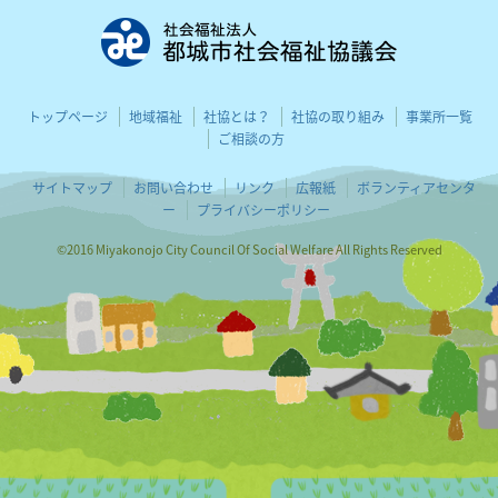
都城市社会
トップページ
地域福祉
社協とは？
社協の取り組み
事業所一覧
ご相談の方
サイトマップ
お問い合わせ
リンク
広報紙
ボランティアセンタ
ー
プライバシーポリシー
©2016 Miyakonojo City Council Of Social Welfare All Rights Reserved