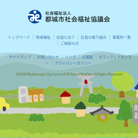
都城市社会
トップページ
地域福祉
社協とは？
社協の取り組み
事業所一覧
ご相談の方
サイトマップ
お問い合わせ
リンク
広報紙
ボランティアセンタ
ー
プライバシーポリシー
©2016 Miyakonojo City Council Of Social Welfare All Rights Reserved