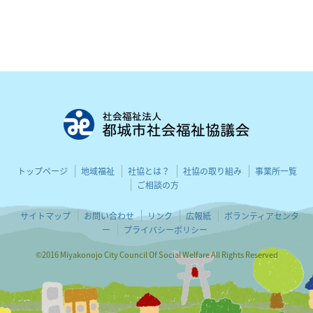
都城市社会
トップページ
地域福祉
社協とは？
社協の取り組み
事業所一覧
ご相談の方
サイトマップ
お問い合わせ
リンク
広報紙
ボランティアセンタ
ー
プライバシーポリシー
©2016 Miyakonojo City Council Of Social Welfare All Rights Reserved