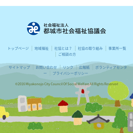
都城市社会
トップページ
地域福祉
社協とは？
社協の取り組み
事業所一覧
ご相談の方
サイトマップ
お問い合わせ
リンク
広報紙
ボランティアセンタ
ー
プライバシーポリシー
©2016 Miyakonojo City Council Of Social Welfare All Rights Reserved