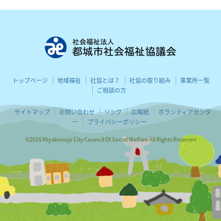
都城市社会
トップページ
地域福祉
社協とは？
社協の取り組み
事業所一覧
ご相談の方
サイトマップ
お問い合わせ
リンク
広報紙
ボランティアセンタ
ー
プライバシーポリシー
©2016 Miyakonojo City Council Of Social Welfare All Rights Reserved