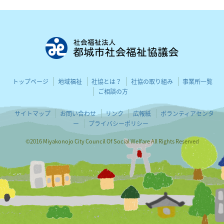
都城市社会
トップページ
地域福祉
社協とは？
社協の取り組み
事業所一覧
ご相談の方
サイトマップ
お問い合わせ
リンク
広報紙
ボランティアセンタ
ー
プライバシーポリシー
©2016 Miyakonojo City Council Of Social Welfare All Rights Reserved